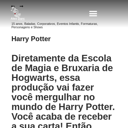
15 anos
,
Baladas
,
Corporativos
,
Eventos Infantis
,
Formaturas
,
Personagens e Shows
PERSONAGENS PARA EVENTOS
Harry Potter
Diretamente da Escola
de Magia e Bruxaria de
Hogwarts, essa
produção vai fazer
você mergulhar no
mundo de Harry Potter.
Você acaba de receber
a sua carta! Então,