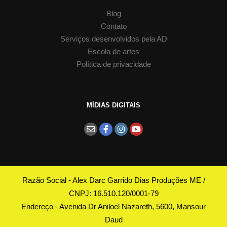
Blog
Contato
Serviços desenvolvidos pela AD
Escola de artes
Política de privacidade
MÍDIAS DIGITAIS
Razão Social - Alex Darc Garrido Dias Produções ME /
CNPJ: 16.510.120/0001-79
Endereço - Avenida Dr Aniloel Nazareth, 5600, Mansour
Daud